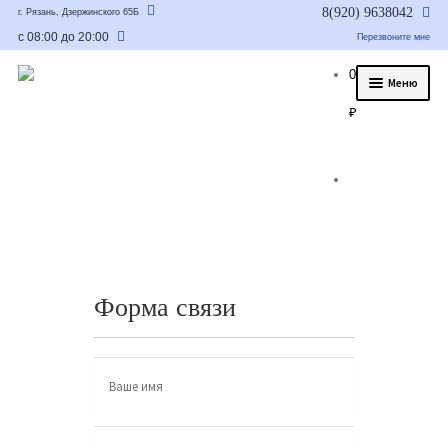
8(920) 9638042
г. Рязань, Дзержинского 65Б
с 08:00 до 20:00
Перезвоните мне
0
Меню
₽
О нас
Услуги
Статьи
Было/стало
Цены и гарантия
Форма связи
Контакты