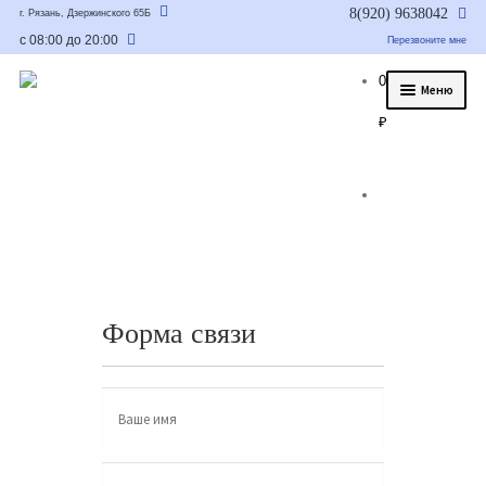
8(920) 9638042
г. Рязань, Дзержинского 65Б
с 08:00 до 20:00
Перезвоните мне
0
Меню
₽
О нас
Услуги
Статьи
Было/стало
Цены и гарантия
Форма связи
Контакты