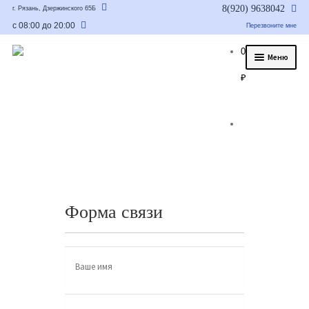
8(920) 9638042
г. Рязань, Дзержинского 65Б
с 08:00 до 20:00
Перезвоните мне
0
Меню
₽
О нас
Услуги
Статьи
Было/стало
Цены и гарантия
Форма связи
Контакты