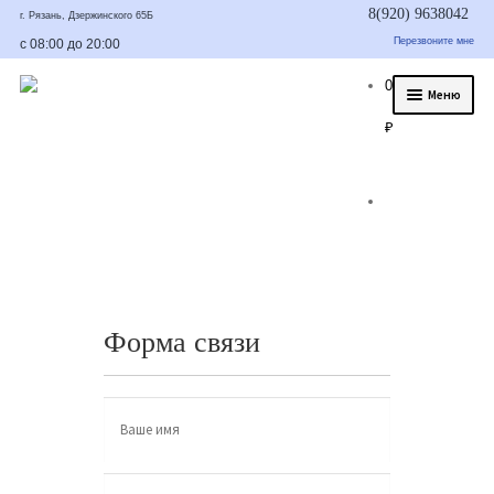
8(920) 9638042
г. Рязань, Дзержинского 65Б
Перезвоните мне
с 08:00 до 20:00
0
Меню
₽
О нас
Услуги
Статьи
Было/стало
Цены и гарантия
Форма связи
Контакты