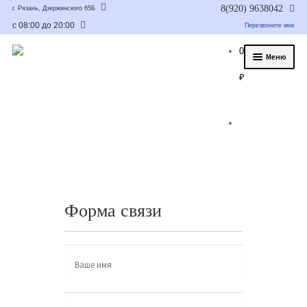
8(920) 9638042
г. Рязань, Дзержинского 65Б
с 08:00 до 20:00
Перезвоните мне
0
Меню
₽
О нас
Услуги
Статьи
Было/стало
Цены и гарантия
Форма связи
Контакты