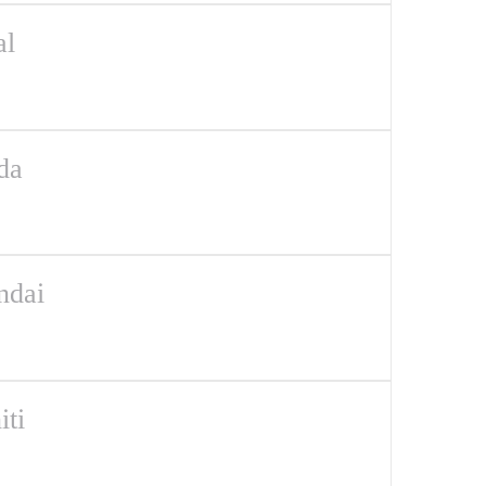
al
da
ndai
iti