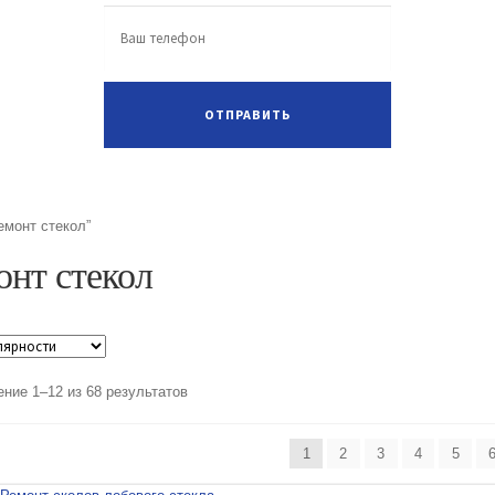
емонт стекол”
онт стекол
ние 1–12 из 68 результатов
1
2
3
4
5