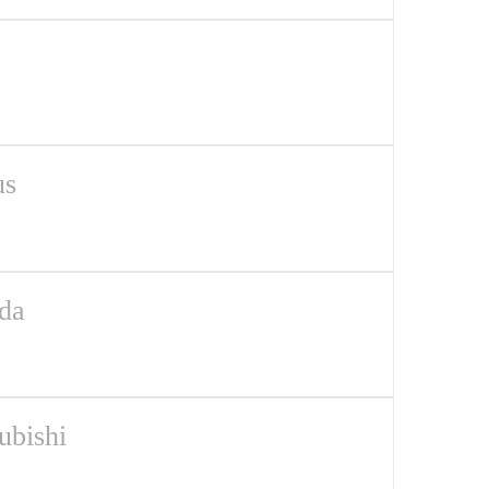
us
da
ubishi