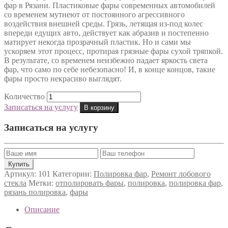
фар в Рязани. Пластиковые фары современных автомобилей
со временем мутнеют от постоянного агрессивного
воздействия внешней среды. Грязь, летящая из-под колес
впереди едущих авто, действует как абразив и постепенно
матирует некогда прозрачный пластик. Но и сами мы
ускоряем этот процесс, протирая грязные фары сухой тряпкой.
В результате, со временем неизбежно падает яркость света
фар, что само по себе небезопасно! И, в конце концов, такие
фары просто некрасиво выглядят.
Количество
Записаться на услугу
В корзину
Записаться на услугу
Артикул:
101
Категории:
Полировка фар
,
Ремонт лобового
стекла
Метки:
отполировать фары
,
полировка
,
полировка фар
,
рязань полировка
,
фары
Описание