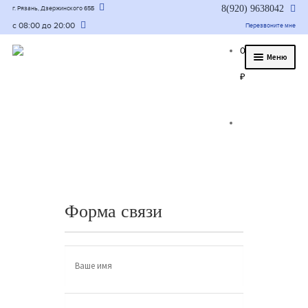
8(920) 9638042
г. Рязань, Дзержинского 65Б
с 08:00 до 20:00
Перезвоните мне
0
Меню
₽
О нас
Услуги
Статьи
Было/стало
Цены и гарантия
Форма связи
Контакты