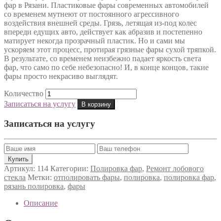
фар в Рязани. Пластиковые фары современных автомобилей
со временем мутнеют от постоянного агрессивного
воздействия внешней среды. Грязь, летящая из-под колес
впереди едущих авто, действует как абразив и постепенно
матирует некогда прозрачный пластик. Но и сами мы
ускоряем этот процесс, протирая грязные фары сухой тряпкой.
В результате, со временем неизбежно падает яркость света
фар, что само по себе небезопасно! И, в конце концов, такие
фары просто некрасиво выглядят.
Количество
Записаться на услугу
В корзину
Записаться на услугу
Артикул:
114
Категории:
Полировка фар
,
Ремонт лобового
стекла
Метки:
отполировать фары
,
полировка
,
полировка фар
,
рязань полировка
,
фары
Описание