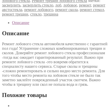
лобового стекла
,
Ремонт трещин лобового стекла
Метки:
засверлить
,
засверлить стекло
,
лоб
,
лобовое
,
ремонт
,
ремонт
австостекла
,
ремонт лобового
,
ремонт скола
,
ремонт стекол
,
ремонт трещин
,
стекло
,
трещина
Описание
Описание
Ремонт лобового стекла автомобиля качественно с гарантией
пол года! Устранение сложных комбинированных трещин и
сколов. Доверяйте ремонт лобового стекла профессионалам
-тогда вас ожидает гарантированный результат. Важно при
ремонте лобового стекла -это вовремя обратится к
специалисту нашего сервиса. Старые сколы и трещины
-сложно ремонтировать и сильно видно место ремонта. Для
того чтобы место ремонта на лобовом стекле не было так
заметно заклейте поврежденный участок скотчем. Важно
чтобы в трещину или скол не попала вода и грязь.
Похожие товары