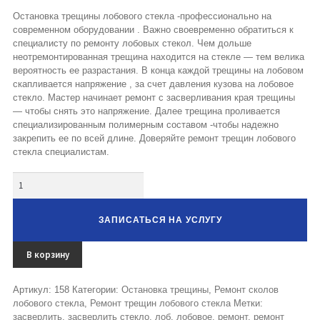
Остановка трещины лобового стекла -профессионально на
современном оборудовании . Важно своевременно обратиться к
специалисту по ремонту лобовых стекол. Чем дольше
неотремонтированная трещина находится на стекле — тем велика
вероятность ее разрастания. В конца каждой трещины на лобовом
скапливается напряжение , за счет давления кузова на лобовое
стекло. Мастер начинает ремонт с засверливания края трещины
— чтобы снять это напряжение. Далее трещина проливается
специализированным полимерным составом -чтобы надежно
закрепить ее по всей длине. Доверяйте ремонт трещин лобового
стекла специалистам.
Количество
ЗАПИСАТЬСЯ НА УСЛУГУ
В корзину
Артикул:
158
Категории:
Остановка трещины
,
Ремонт сколов
лобового стекла
,
Ремонт трещин лобового стекла
Метки:
засверлить
,
засверлить стекло
,
лоб
,
лобовое
,
ремонт
,
ремонт