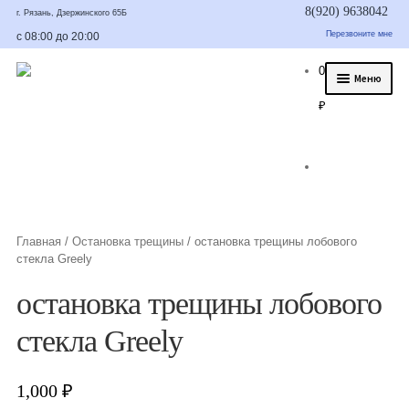
8(920) 9638042
г. Рязань, Дзержинского 65Б
Перезвоните мне
с 08:00 до 20:00
0
Меню
₽
О нас
Услуги
Статьи
Было/стало
Главная
/
Остановка трещины
/
остановка трещины лобового
стекла Greely
Цены и гарантия
остановка трещины лобового
Контакты
стекла Greely
1,000
₽