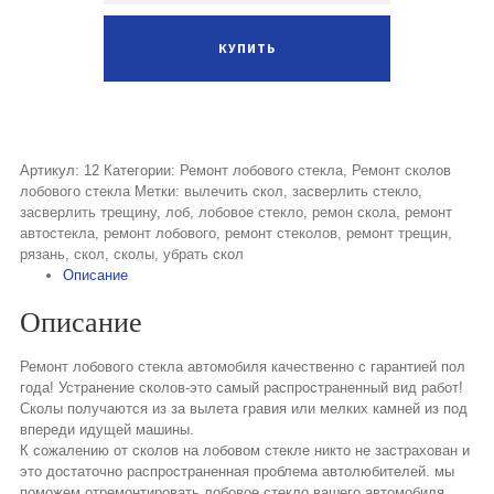
Артикул:
12
Категории:
Ремонт лобового стекла
,
Ремонт сколов
лобового стекла
Метки:
вылечить скол
,
засверлить стекло
,
засверлить трещину
,
лоб
,
лобовое стекло
,
ремон скола
,
ремонт
автостекла
,
ремонт лобового
,
ремонт стеколов
,
ремонт трещин
,
рязань
,
скол
,
сколы
,
убрать скол
Описание
Описание
Ремонт лобового стекла автомобиля качественно с гарантией пол
года! Устранение сколов-это самый распространенный вид работ!
Сколы получаются из за вылета гравия или мелких камней из под
впереди идущей машины.
К сожалению от сколов на лобовом стекле никто не застрахован и
это достаточно распространенная проблема автолюбителей. мы
поможем отремонтировать лобовое стекло вашего автомобиля