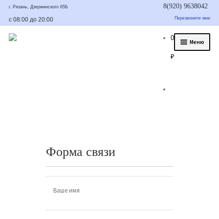
8(920) 9638042
г. Рязань, Дзержинского 65Б
Перезвоните мне
с 08:00 до 20:00
0
Меню
₽
О нас
Услуги
Статьи
Было/стало
Цены и гарантия
Форма связи
Контакты