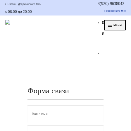
8(920) 9638042
г. Рязань, Дзержинского 65Б
Перезвоните мне
с 08:00 до 20:00
0
Меню
₽
О нас
Услуги
Статьи
Было/стало
Цены и гарантия
Форма связи
Контакты