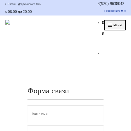
8(920) 9638042
г. Рязань, Дзержинского 65Б
Перезвоните мне
с 08:00 до 20:00
0
Меню
₽
О нас
Услуги
Статьи
Было/стало
Цены и гарантия
Форма связи
Контакты