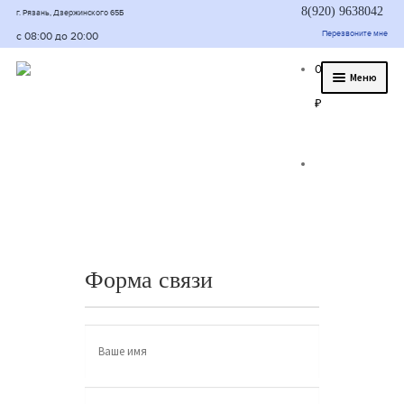
8(920) 9638042
г. Рязань, Дзержинского 65Б
Перезвоните мне
с 08:00 до 20:00
0
Меню
₽
О нас
Услуги
Статьи
Было/стало
Цены и гарантия
Форма связи
Контакты