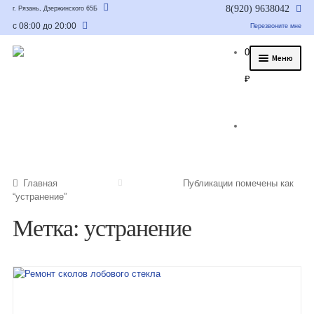
8(920) 9638042
г. Рязань, Дзержинского 65Б
с 08:00 до 20:00
Перезвоните мне
0
Меню
₽
О нас
Услуги
Статьи
Было/стало
Главная
Публикации помечены как
“устранение”
Цены и гарантия
Метка: устранение
Контакты