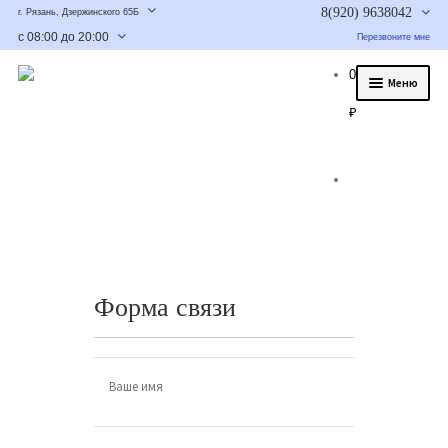
8(920) 9638042
г. Рязань, Дзержинского 65Б
с 08:00 до 20:00
Перезвоните мне
0
Меню
₽
О нас
Услуги
Статьи
Было/стало
Цены и гарантия
Форма связи
Контакты